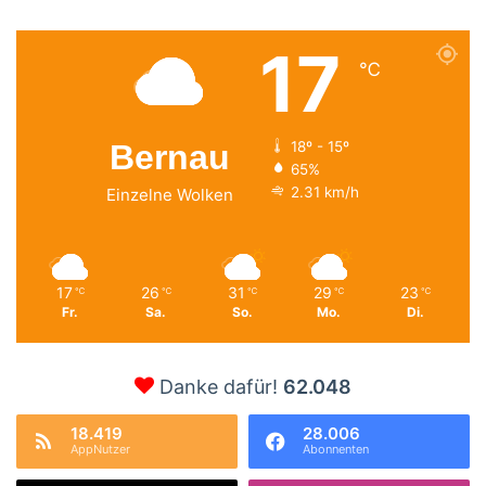
17
℃
Bernau
18º - 15º
65%
2.31 km/h
Einzelne Wolken
17
26
31
29
23
℃
℃
℃
℃
℃
Fr.
Sa.
So.
Mo.
Di.
Danke dafür!
62.048
18.419
28.006
AppNutzer
Abonnenten