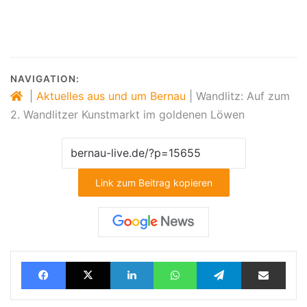
#Wandlitz #Goldener_Löwe #Barnim #Kunstmarkt
#Wochenende #Veranstaltungstipp #BernauLIVE
NAVIGATION:
|
Aktuelles aus und um Bernau
|
Wandlitz: Auf zum
2. Wandlitzer Kunstmarkt im goldenen Löwen
Link zum Beitrag kopieren
Facebook
X
LinkedIn
WhatsApp
Telegram
Teilen via E-Mail