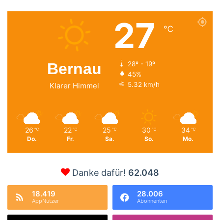
27
℃
Bernau
28º - 19º
45%
5.32 km/h
Klarer Himmel
26
22
25
30
34
℃
℃
℃
℃
℃
Do.
Fr.
Sa.
So.
Mo.
Danke dafür!
62.048
18.419
28.006
AppNutzer
Abonnenten