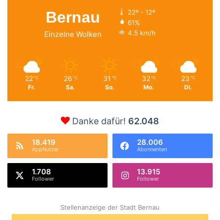
Bernau
22º - 12º
61%
4.5 km/h
Einzelne Wolken
22
26
31
32
23
℃
℃
℃
℃
℃
Fr.
Sa.
So.
Mo.
Di.
Danke dafür!
62.048
18.419
28.006
AppNutzer
Abonnenten
1.708
13.915
Follower
Follower
Stellenanzeige der Stadt Bernau