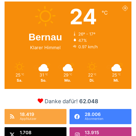
24
℃
Bernau
26º - 17º
47%
0.97 km/h
Klarer Himmel
25
31
29
22
25
℃
℃
℃
℃
℃
Sa.
So.
Mo.
Di.
Mi.
Danke dafür!
62.048
18.419
28.006
AppNutzer
Abonnenten
1.708
13.915