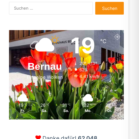
Suchen
nach:
19
℃
Bernau
20º - 13º
62%
4.41 km/h
Einzelne Wolken
19
26
31
32
23
℃
℃
℃
℃
℃
Fr.
Sa.
So.
Mo.
Di.
Danke dafür!
62.048