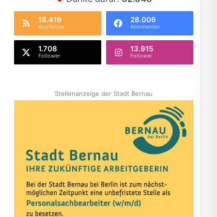
18.419
28.006
AppNutzer
Abonnenten
1.708
13.915
Follower
Follower
Stellenanzeige der Stadt Bernau