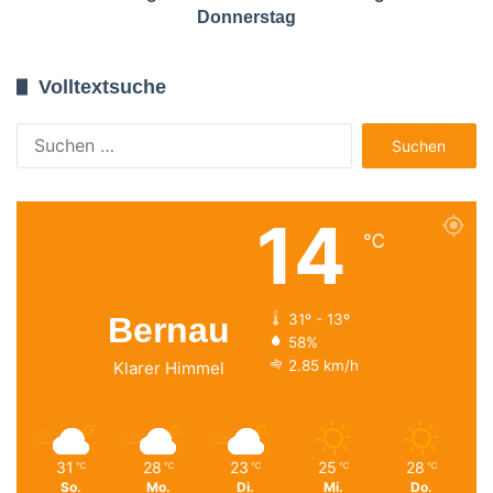
Donnerstag
Volltextsuche
Suchen
nach:
14
℃
Bernau
31º - 13º
58%
2.85 km/h
Klarer Himmel
31
28
23
25
28
℃
℃
℃
℃
℃
So.
Mo.
Di.
Mi.
Do.