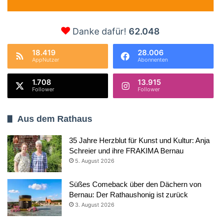
Danke dafür!
62.048
18.419
28.006
AppNutzer
Abonnenten
1.708
13.915
Follower
Follower
Aus dem Rathaus
35 Jahre Herzblut für Kunst und Kultur: Anja
Schreier und ihre FRAKIMA Bernau
5. August 2026
Süßes Comeback über den Dächern von
Bernau: Der Rathaushonig ist zurück
3. August 2026