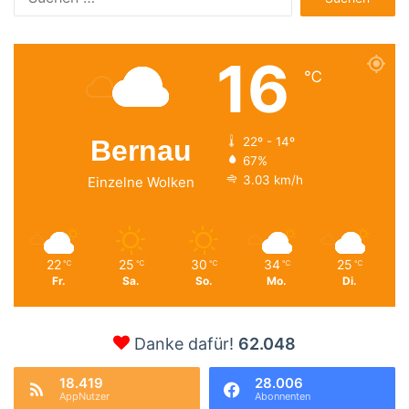
nach:
16
℃
Bernau
22º - 14º
67%
3.03 km/h
Einzelne Wolken
22
25
30
34
25
℃
℃
℃
℃
℃
Fr.
Sa.
So.
Mo.
Di.
Danke dafür!
62.048
18.419
28.006
AppNutzer
Abonnenten