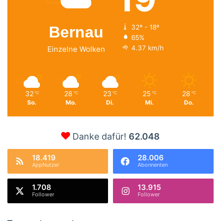
Bernau
32º - 18º
65%
4.37 km/h
Einzelne Wolken
32
28
23
25
28
℃
℃
℃
℃
℃
So.
Mo.
Di.
Mi.
Do.
Danke dafür!
62.048
18.419
28.006
AppNutzer
Abonnenten
1.708
13.915
Follower
Follower