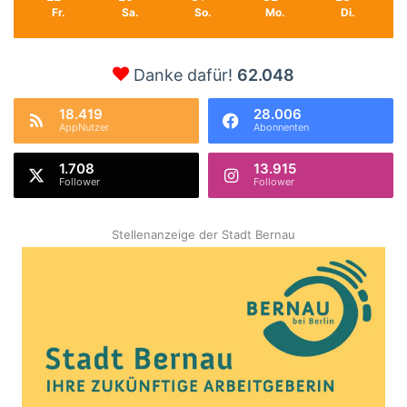
Fr.
Sa.
So.
Mo.
Di.
Danke dafür!
62.048
18.419
28.006
AppNutzer
Abonnenten
1.708
13.915
Follower
Follower
Stellenanzeige der Stadt Bernau