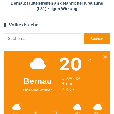
Bernau: Rüttelstreifen an gefährlicher Kreuzung
(L31) zeigen Wirkung
Volltextsuche
Suchen
nach:
20
℃
Bernau
22º - 12º
61%
4.5 km/h
Einzelne Wolken
22
26
31
32
23
℃
℃
℃
℃
℃