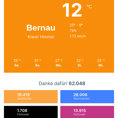
12
℃
Bernau
25º - 9º
79%
1.72 km/h
Klarer Himmel
25
31
27
22
25
℃
℃
℃
℃
℃
Sa.
So.
Mo.
Di.
Mi.
Danke dafür!
62.048
18.419
28.006
AppNutzer
Abonnenten
1.708
13.915
Follower
Follower