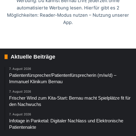
Werbung: Du kannst Bernau LIVE jederzeit ohne
automatisierte Werbung lesen. Hierfür gibt es 2
Möglichkeiten: Reader-Modus nutzen – Nutzung unserer
App.
Aktuelle Beiträge
7. August 2026
Patientenfürsprecher/Patientenfürsprecherin (m/w/d) –
Immanuel Klinikum Bernau
7. August 2026
Frischer Wind zum Kita-Start: Bernau macht Spielplätze fit für
den Nachwuchs
7. August 2026
Infotage in Panketal: Digitaler Nachlass und Elektronische
Patientenakte