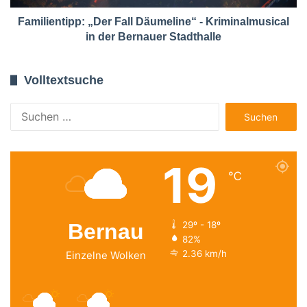
Familientipp: „Der Fall Däumeline“ - Kriminalmusical
in der Bernauer Stadthalle
Volltextsuche
Suchen
nach:
19
℃
Bernau
29º - 18º
82%
2.36 km/h
Einzelne Wolken