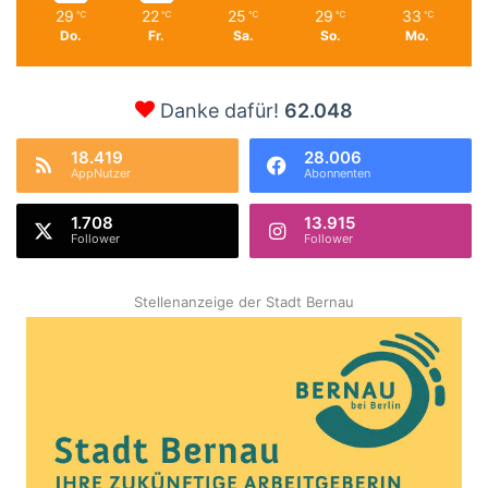
29
22
25
29
33
℃
℃
℃
℃
℃
Do.
Fr.
Sa.
So.
Mo.
Danke dafür!
62.048
18.419
28.006
AppNutzer
Abonnenten
1.708
13.915
Follower
Follower
Stellenanzeige der Stadt Bernau