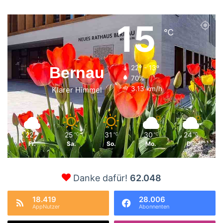
15
℃
Bernau
22º - 13º
70%
3.13 km/h
Klarer Himmel
22
25
31
30
24
℃
℃
℃
℃
℃
Fr.
Sa.
So.
Mo.
Di.
Danke dafür!
62.048
18.419
28.006
AppNutzer
Abonnenten