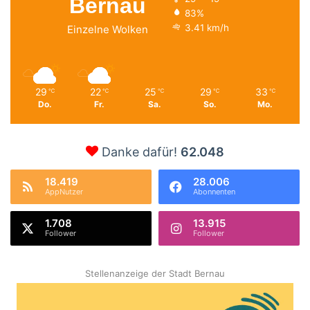
Bernau
83%
3.41 km/h
Einzelne Wolken
29
22
25
29
33
℃
℃
℃
℃
℃
Do.
Fr.
Sa.
So.
Mo.
Danke dafür!
62.048
18.419
28.006
AppNutzer
Abonnenten
1.708
13.915
Follower
Follower
Stellenanzeige der Stadt Bernau