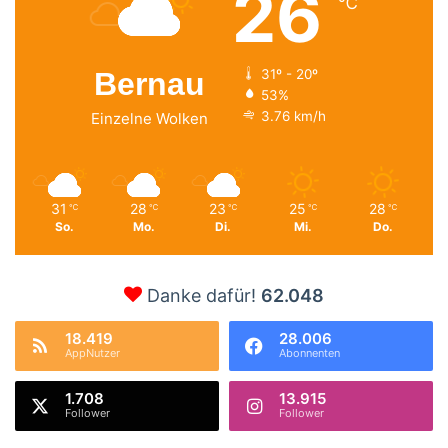
26
℃
Bernau
31º - 20º
53%
3.76 km/h
Einzelne Wolken
31
28
23
25
28
℃
℃
℃
℃
℃
So.
Mo.
Di.
Mi.
Do.
Danke dafür!
62.048
18.419
28.006
AppNutzer
Abonnenten
1.708
13.915
Follower
Follower