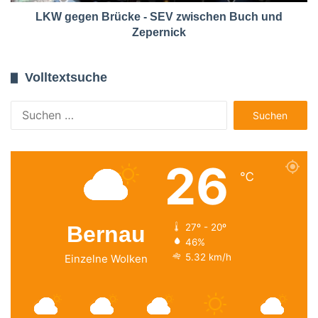
LKW gegen Brücke - SEV zwischen Buch und
Zepernick
Volltextsuche
Suchen
nach:
26
℃
Bernau
27º - 20º
46%
5.32 km/h
Einzelne Wolken