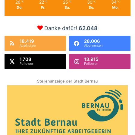
26
22
25
30
34
℃
℃
℃
℃
℃
Do.
Fr.
Sa.
So.
Mo.
Danke dafür!
62.048
18.419
28.006
AppNutzer
Abonnenten
1.708
13.915
Follower
Follower
Stellenanzeige der Stadt Bernau