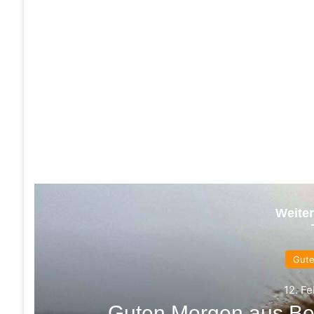
Weiter
Gut
12. F
Guten Morgen aus Be