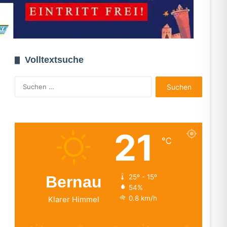
Volltextsuche
Suchen
nach:
21
℃
Bernau
25º - 15º
54%
0.8 km/h
Klarer Himmel