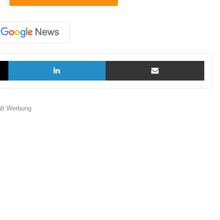
X
LinkedIn
Teilen via E-Mail
ält Werbung