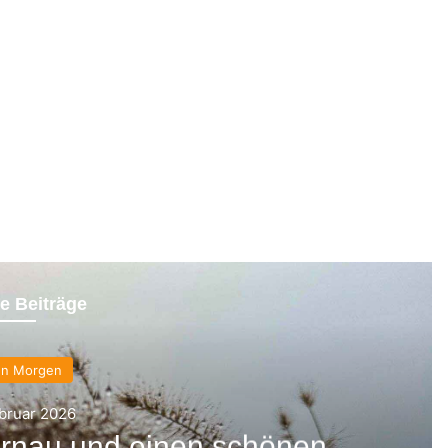
e Beiträge
en Morgen
ebruar 2026
rnau und einen schönen