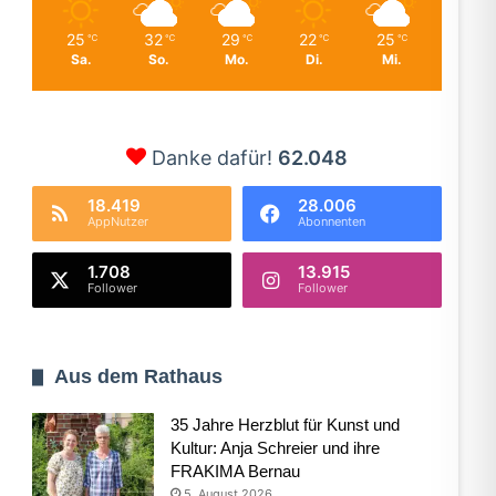
25
32
29
22
25
℃
℃
℃
℃
℃
Sa.
So.
Mo.
Di.
Mi.
Danke dafür!
62.048
18.419
28.006
AppNutzer
Abonnenten
1.708
13.915
Follower
Follower
Aus dem Rathaus
35 Jahre Herzblut für Kunst und
Kultur: Anja Schreier und ihre
FRAKIMA Bernau
5. August 2026