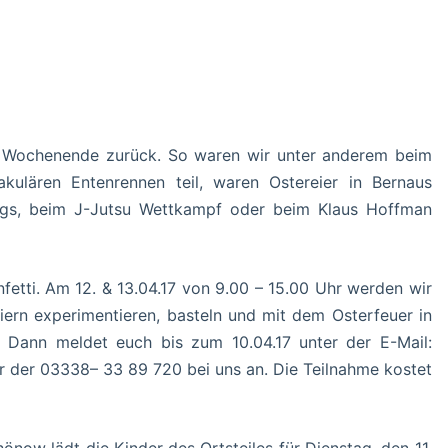
s Wochenende zurück. So waren wir unter anderem beim
kulären Entenrennen teil, waren Ostereier in Bernaus
egs, beim J-Jutsu Wettkampf oder beim Klaus Hoffman
etti. Am 12. & 13.04.17 von 9.00 – 15.00 Uhr werden wir
ern experimentieren, basteln und mit dem Osterfeuer in
? Dann meldet euch bis zum 10.04.17 unter der E-Mail:
er der 03338– 33 89 720 bei uns an. Die Teilnahme kostet
önow lädt die Kinder des Ortsteiles für Dienstag, den 11.