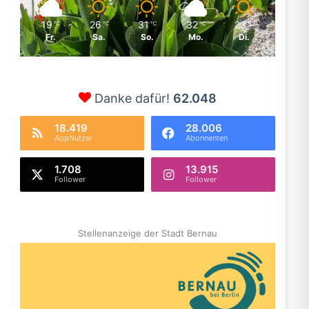
19
26
31
32
23
℃
℃
℃
℃
℃
Fr.
Sa.
So.
Mo.
Di.
Danke dafür!
62.048
18.419
28.006
AppNutzer
Abonnenten
1.708
13.915
Follower
Follower
Stellenanzeige der Stadt Bernau