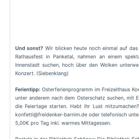
Und sonst?
Wir blicken heute noch einmal auf da
Rathausfest in Panketal, nahmen an einem spekta
Innenstadt suchen, hoch über den Wolken unterw
Konzert. (Siebenklang)
Ferientipp:
Osterferienprogramm im Freizeithaus Konf
unter anderem nach dem Osterschatz suchen, mit Ei
die Feiertage starten. Habt ihr Lust mitzumachen
konfetti@freidenker-barnim.de oder telefonisch unt
5,00€ pro Tag inkl. warmes Mittagessen.
Basteln in der Bibliothek Schönow Die Bibliothek Sch