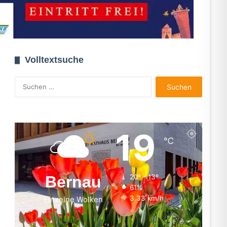
Volltextsuche
Suchen
nach:
19
℃
Bernau
20º - 13º
61%
3.33 km/h
Einzelne Wolken