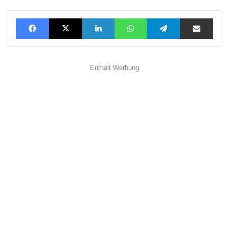
Facebook
X
LinkedIn
WhatsApp
Telegram
Teilen via E-Mail
Enthält Werbung