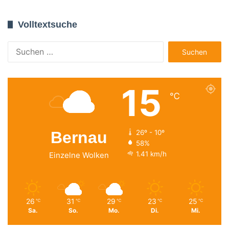
Volltextsuche
Suchen
nach:
15
℃
Bernau
26º - 10º
58%
1.41 km/h
Einzelne Wolken
26
31
29
23
25
℃
℃
℃
℃
℃
Sa.
So.
Mo.
Di.
Mi.