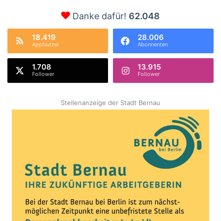
Danke dafür!
62.048
18.419
28.006
AppNutzer
Abonnenten
1.708
13.915
Follower
Follower
Stellenanzeige der Stadt Bernau