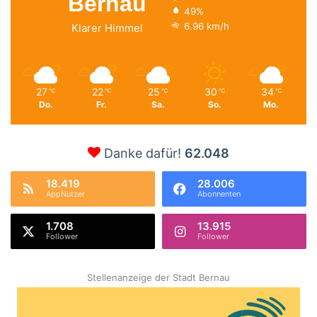
Bernau
49%
6.96 km/h
Klarer Himmel
27
22
25
30
34
℃
℃
℃
℃
℃
Do.
Fr.
Sa.
So.
Mo.
Danke dafür!
62.048
18.419
28.006
AppNutzer
Abonnenten
1.708
13.915
Follower
Follower
Stellenanzeige der Stadt Bernau