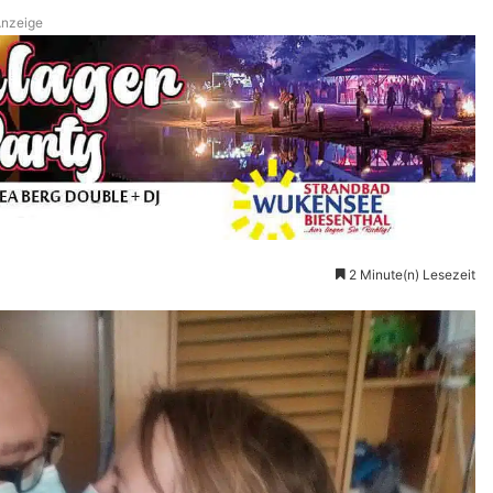
nzeige
2 Minute(n) Lesezeit