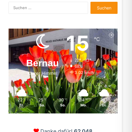
Suchen
nach:
15
℃
Bernau
22º - 13º
68%
3.02 km/h
Klarer Himmel
22
25
30
34
25
℃
℃
℃
℃
℃
Fr.
Sa.
So.
Mo.
Di.
Danke dafür!
62.048