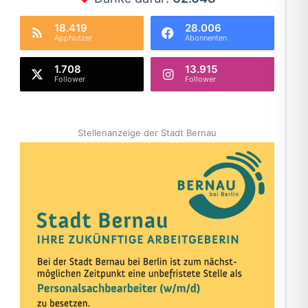
18.419
28.006
AppNutzer
Abonnenten
1.708
13.915
Follower
Follower
Stellenanzeige der Stadt Bernau