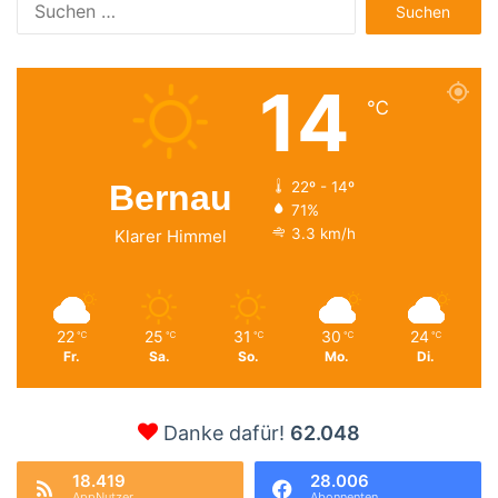
nach:
14
℃
Bernau
22º - 14º
71%
3.3 km/h
Klarer Himmel
22
25
31
30
24
℃
℃
℃
℃
℃
Fr.
Sa.
So.
Mo.
Di.
Danke dafür!
62.048
18.419
28.006
AppNutzer
Abonnenten