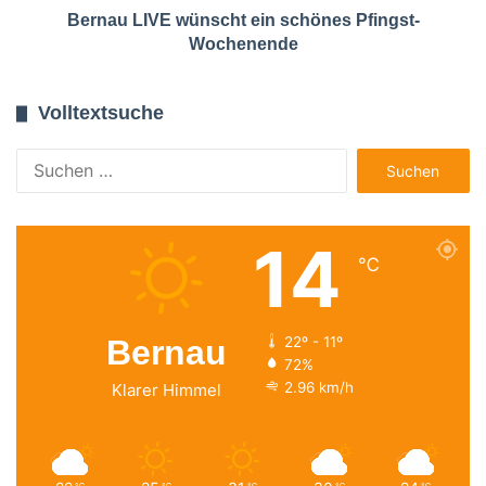
Bernau LIVE wünscht ein schönes Pfingst-
Wochenende
Volltextsuche
Suchen
nach:
14
℃
Bernau
22º - 11º
72%
2.96 km/h
Klarer Himmel