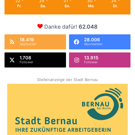
22
25
31
30
24
℃
℃
℃
℃
℃
Fr.
Sa.
So.
Mo.
Di.
Danke dafür!
62.048
18.419
28.006
AppNutzer
Abonnenten
1.708
13.915
Follower
Follower
Stellenanzeige der Stadt Bernau