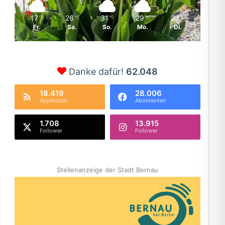
17
26
31
29
23
℃
℃
℃
℃
℃
Fr.
Sa.
So.
Mo.
Di.
Danke dafür!
62.048
18.419
28.006
AppNutzer
Abonnenten
1.708
13.915
Follower
Follower
Stellenanzeige der Stadt Bernau