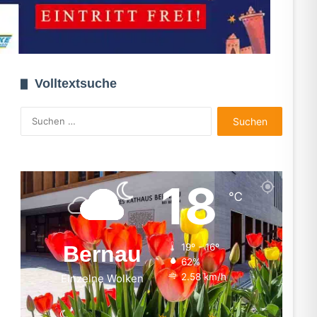
Volltextsuche
Suchen
nach:
18
℃
Bernau
19º - 16º
62%
2.58 km/h
Einzelne Wolken