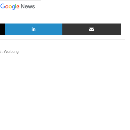
X
LinkedIn
Teilen via E-Mail
ält Werbung