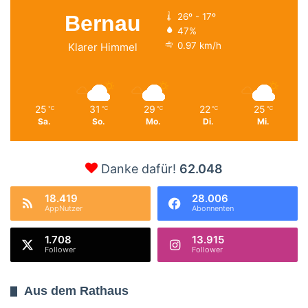
Bernau
26º - 17º
47%
0.97 km/h
Klarer Himmel
25
31
29
22
25
℃
℃
℃
℃
℃
Sa.
So.
Mo.
Di.
Mi.
Danke dafür!
62.048
18.419
28.006
AppNutzer
Abonnenten
1.708
13.915
Follower
Follower
Aus dem Rathaus