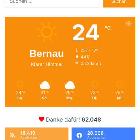
nach:
24
℃
Bernau
25º - 17º
44%
0.73 km/h
Klarer Himmel
24
31
26
23
25
℃
℃
℃
℃
℃
Sa.
So.
Mo.
Di.
Mi.
Danke dafür!
62.048
18.419
28.006
AppNutzer
Abonnenten