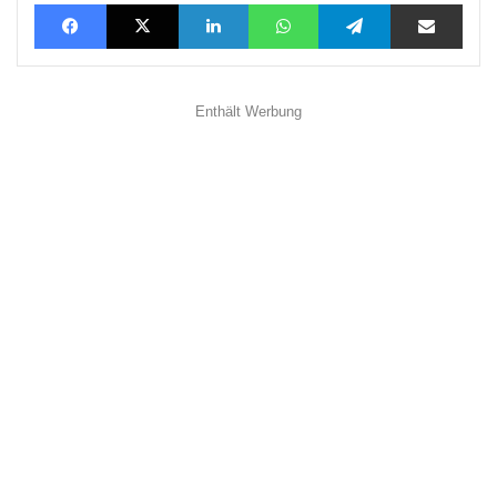
Facebook
X
LinkedIn
WhatsApp
Telegram
Teilen via E-Mail
Enthält Werbung