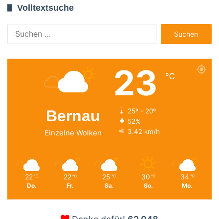
Volltextsuche
Suchen
nach:
23
℃
Bernau
25º - 20º
52%
3.42 km/h
Einzelne Wolken
22
22
25
30
34
℃
℃
℃
℃
℃
Do.
Fr.
Sa.
So.
Mo.