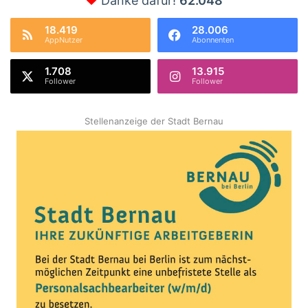
Danke dafür!
62.048
18.419
28.006
AppNutzer
Abonnenten
1.708
13.915
Follower
Follower
Stellenanzeige der Stadt Bernau