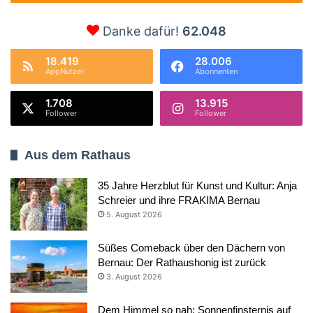
Danke dafür!
62.048
18.419
28.006
AppNutzer
Abonnenten
1.708
13.915
Follower
Follower
Aus dem Rathaus
35 Jahre Herzblut für Kunst und Kultur: Anja
Schreier und ihre FRAKIMA Bernau
5. August 2026
Süßes Comeback über den Dächern von
Bernau: Der Rathaushonig ist zurück
3. August 2026
Dem Himmel so nah: Sonnenfinsternis auf