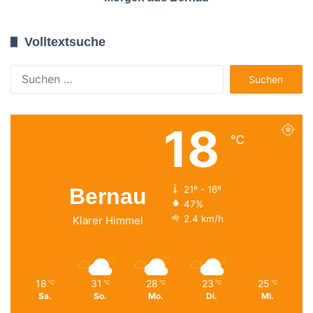
Volltextsuche
Suchen
nach:
18
℃
Bernau
21º - 16º
47%
2.4 km/h
Klarer Himmel
18
31
28
23
25
℃
℃
℃
℃
℃
Sa.
So.
Mo.
Di.
Mi.