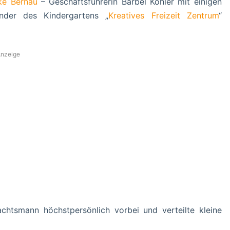
ke Bernau
– Geschäftsführerin Bärbel Köhler mit einigen
nder des Kindergartens „
Kreatives Freizeit Zentrum
“
nzeige
htsmann höchstpersönlich vorbei und verteilte kleine