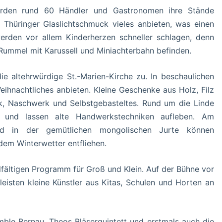
werden rund 60 Händler und Gastronomen ihre Stände
Thüringer Glaslichtschmuck vieles anbieten, was einen
rden vor allem Kinderherzen schneller schlagen, denn
ummel mit Karussell und Miniachterbahn befinden.
 altehrwürdige St.-Marien-Kirche zu. In beschaulichen
hnachtliches anbieten. Kleine Geschenke aus Holz, Filz
, Naschwerk und Selbstgebasteltes. Rund um die Linde
f und lassen alte Handwerkstechniken aufleben. Am
nd in der gemütlichen mongolischen Jurte können
em Winterwetter entfliehen.
lfältigen Programm für Groß und Klein. Auf der Bühne vor
eisten kleine Künstler aus Kitas, Schulen und Horten an
le Bernau, Theos Bläserquintett und erstmals auch die