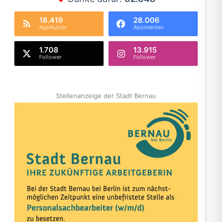
18.419
28.006
AppNutzer
Abonnenten
1.708
13.915
Follower
Follower
Stellenanzeige der Stadt Bernau