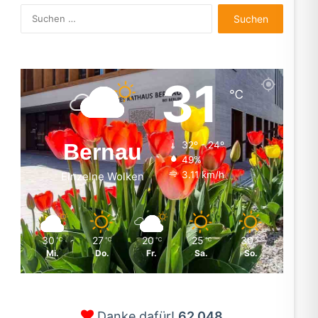
Suchen
nach:
31
℃
Bernau
32º - 24º
49%
3.11 km/h
Einzelne Wolken
30
27
20
25
30
℃
℃
℃
℃
℃
Mi.
Do.
Fr.
Sa.
So.
Danke dafür!
62.048