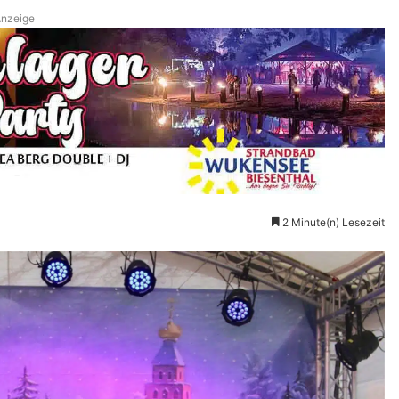
nzeige
2 Minute(n) Lesezeit