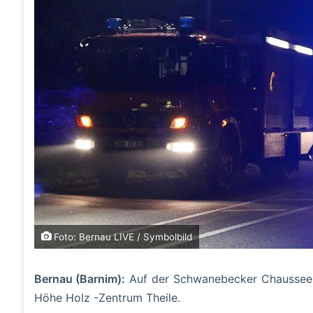
Foto: Bernau LIVE / Symbolbild
Bernau (Barnim):
Auf der Schwanebecker Chaussee k
Höhe Holz -Zentrum Theile.