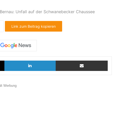
 Bernau: Unfall auf der Schwanebecker Chaussee
Link zum Beitrag kopieren
X
LinkedIn
Teilen via E-Mail
ält Werbung