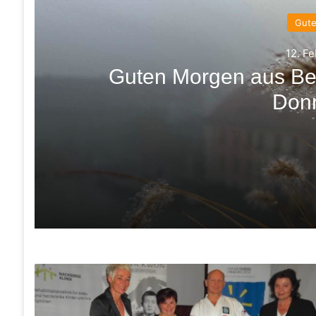
Gut
12. F
Guten Morgen aus Be
Don
12. Februar 2026
Guten Morgen aus Bernau und einen schön
11. Februar 2026
Fraktionen fordern Neuausrichtung des Win