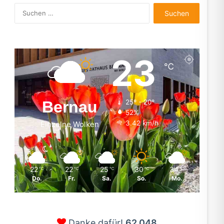
Suchen
nach:
23
℃
Bernau
25º - 20º
52%
3.42 km/h
Einzelne Wolken
22
22
25
30
34
℃
℃
℃
℃
℃
Do.
Fr.
Sa.
So.
Mo.
Danke dafür!
62.048