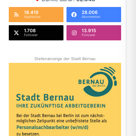
18.419
28.006
AppNutzer
Abonnenten
1.708
13.915
Follower
Follower
Stellenanzeige der Stadt Bernau