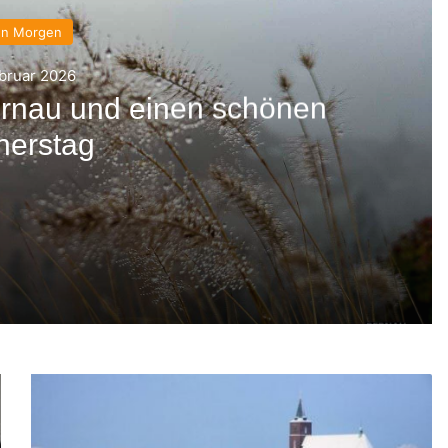
en Morgen
ebruar 2026
rnau und einen schönen
nerstag
en Donnerstag
terdienstes in Bernau