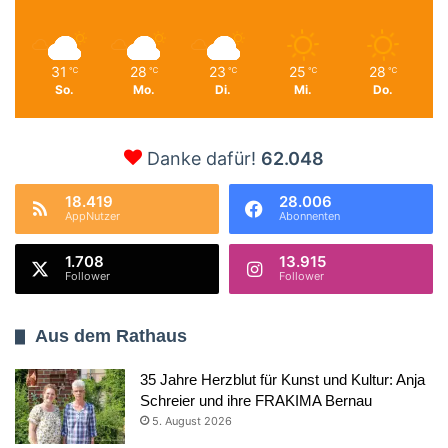
31
28
23
25
28
℃
℃
℃
℃
℃
So.
Mo.
Di.
Mi.
Do.
Danke dafür!
62.048
18.419
28.006
AppNutzer
Abonnenten
1.708
13.915
Follower
Follower
Aus dem Rathaus
35 Jahre Herzblut für Kunst und Kultur: Anja
Schreier und ihre FRAKIMA Bernau
5. August 2026