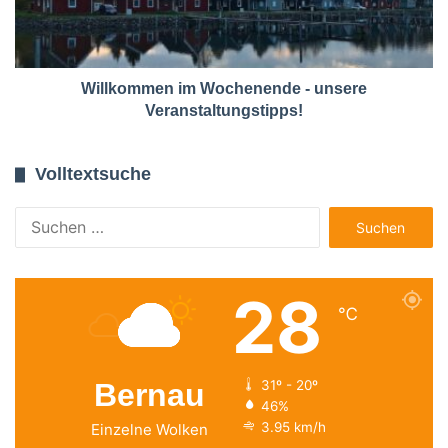
Willkommen im Wochenende - unsere
Veranstaltungstipps!
Volltextsuche
Suchen
nach:
28
℃
Bernau
31º - 20º
46%
3.95 km/h
Einzelne Wolken