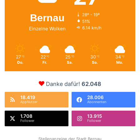
Bernau
28º - 19º
51%
6.14 km/h
Einzelne Wolken
27
22
25
30
34
℃
℃
℃
℃
℃
Do.
Fr.
Sa.
So.
Mo.
Danke dafür!
62.048
18.419
28.006
AppNutzer
Abonnenten
1.708
13.915
Follower
Follower
Stellenanzeige der Stadt Bernau