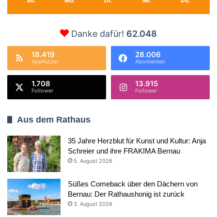
So.
Mo.
Di.
Mi.
Do.
Danke dafür!
62.048
18.419
28.006
AppNutzer
Abonnenten
1.708
13.915
Follower
Follower
Aus dem Rathaus
35 Jahre Herzblut für Kunst und Kultur: Anja
Schreier und ihre FRAKIMA Bernau
5. August 2026
Süßes Comeback über den Dächern von
Bernau: Der Rathaushonig ist zurück
3. August 2026