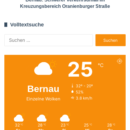
Kreuzungsbereich Oranienburger Straße
Volltextsuche
Suchen
nach:
25
℃
Bernau
32º - 20º
52%
3.8 km/h
Einzelne Wolken
32
28
23
25
28
℃
℃
℃
℃
℃