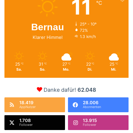
11
℃
Bernau
25º - 10º
72%
1.3 km/h
Klarer Himmel
25
31
27
22
25
℃
℃
℃
℃
℃
Sa.
So.
Mo.
Di.
Mi.
Danke dafür!
62.048
18.419
28.006
AppNutzer
Abonnenten
1.708
13.915
Follower
Follower