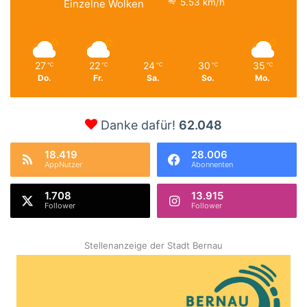
5.53 km/h
Einzelne Wolken
27
22
24
30
35
℃
℃
℃
℃
℃
Do.
Fr.
Sa.
So.
Mo.
Danke dafür!
62.048
18.419
28.006
AppNutzer
Abonnenten
1.708
13.915
Follower
Follower
Stellenanzeige der Stadt Bernau