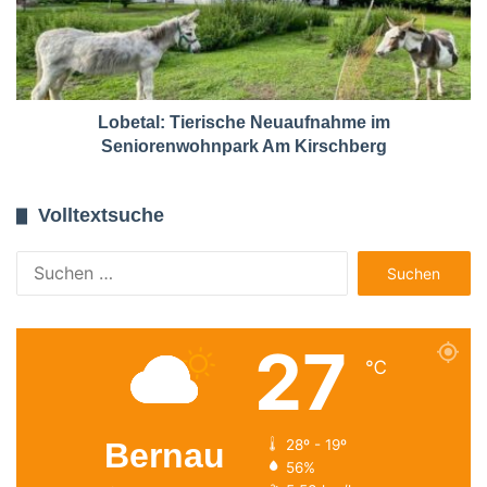
Lobetal: Tierische Neuaufnahme im
Seniorenwohnpark Am Kirschberg
Volltextsuche
Suchen
nach:
27
℃
Bernau
28º - 19º
56%