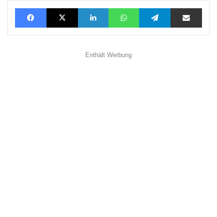
Facebook
X
LinkedIn
WhatsApp
Telegram
Teilen via E-Mail
Enthält Werbung