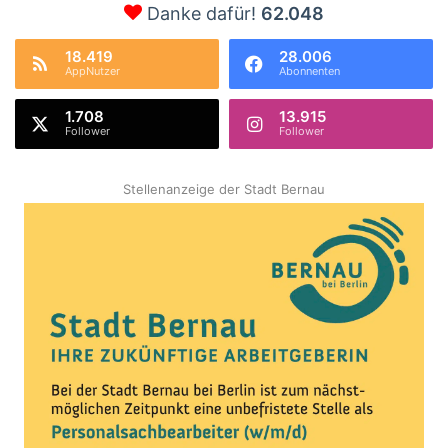
Danke dafür!
62.048
18.419
28.006
AppNutzer
Abonnenten
1.708
13.915
Follower
Follower
Stellenanzeige der Stadt Bernau