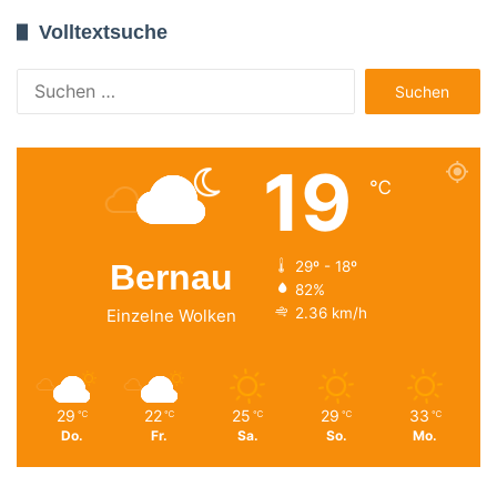
Volltextsuche
Suchen
nach:
19
℃
Bernau
29º - 18º
82%
2.36 km/h
Einzelne Wolken
29
22
25
29
33
℃
℃
℃
℃
℃
Do.
Fr.
Sa.
So.
Mo.