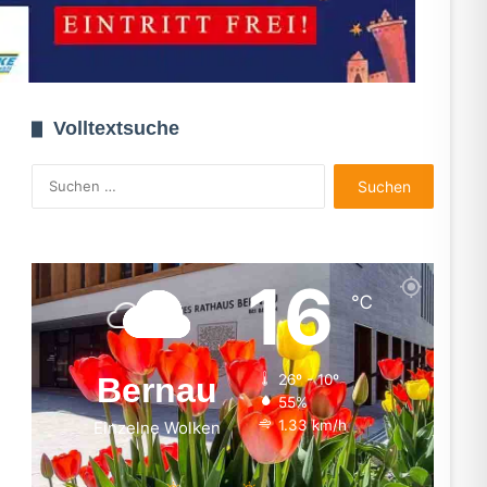
Volltextsuche
Suchen
nach:
16
℃
Bernau
26º - 10º
55%
1.33 km/h
Einzelne Wolken