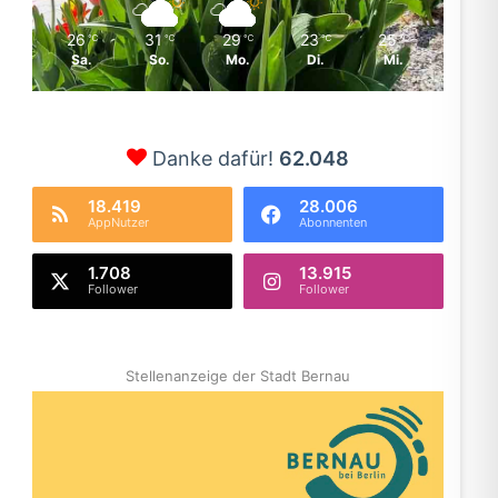
26
31
29
23
25
℃
℃
℃
℃
℃
Sa.
So.
Mo.
Di.
Mi.
Danke dafür!
62.048
18.419
28.006
AppNutzer
Abonnenten
1.708
13.915
Follower
Follower
Stellenanzeige der Stadt Bernau