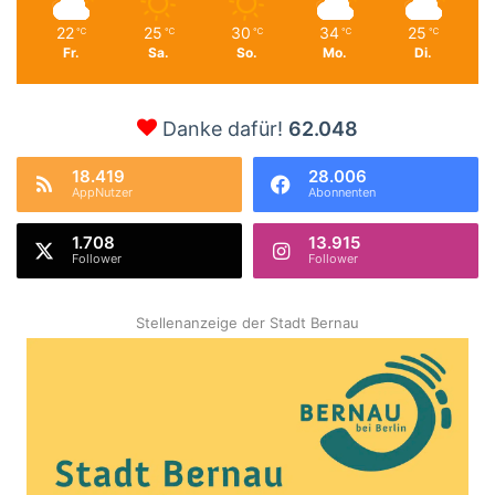
22
25
30
34
25
℃
℃
℃
℃
℃
Fr.
Sa.
So.
Mo.
Di.
Danke dafür!
62.048
18.419
28.006
AppNutzer
Abonnenten
1.708
13.915
Follower
Follower
Stellenanzeige der Stadt Bernau