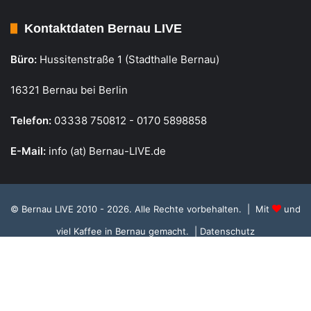
Kontaktdaten Bernau LIVE
Büro:
Hussitenstraße 1 (Stadthalle Bernau)
16321 Bernau bei Berlin
Telefon:
03338 750812 - 0170 5898858
E-Mail:
info (at) Bernau-LIVE.de
© Bernau LIVE 2010 - 2026. Alle Rechte vorbehalten. | Mit
und
viel Kaffee in Bernau gemacht.
| Datenschutz
Cookie Richtlinie, Datenschutz und Einstellungen
RSS
Facebook
X
Instagram
S