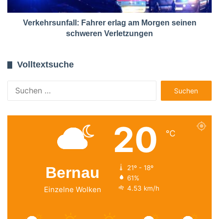
Verkehrsunfall: Fahrer erlag am Morgen seinen
schweren Verletzungen
Volltextsuche
Suchen
nach:
20
℃
Bernau
21º - 18º
61%
4.53 km/h
Einzelne Wolken