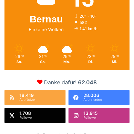
Bernau
26º - 10º
58%
1.41 km/h
Einzelne Wolken
26
31
29
23
25
℃
℃
℃
℃
℃
Sa.
So.
Mo.
Di.
Mi.
Danke dafür!
62.048
18.419
28.006
AppNutzer
Abonnenten
1.708
13.915
Follower
Follower