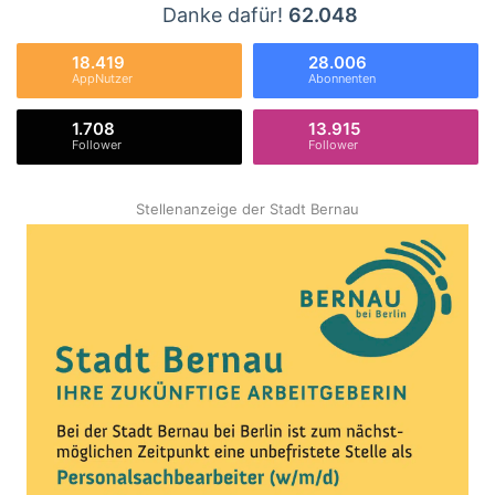
Danke dafür!
62.048
18.419
28.006
AppNutzer
Abonnenten
1.708
13.915
Follower
Follower
Stellenanzeige der Stadt Bernau