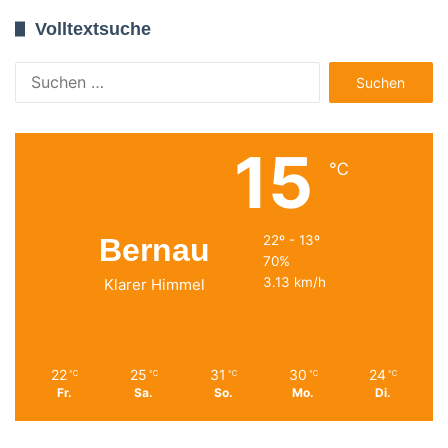
Volltextsuche
Suchen
nach:
15
℃
Bernau
22º - 13º
70%
3.13 km/h
Klarer Himmel
22
25
31
30
24
℃
℃
℃
℃
℃
Fr.
Sa.
So.
Mo.
Di.