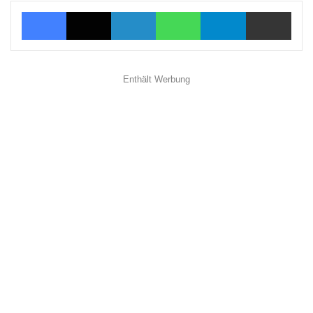
Facebook
X
LinkedIn
WhatsApp
Telegram
Teilen via E-Mail
Enthält Werbung