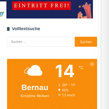
Volltextsuche
Suchen
nach:
14
℃
Bernau
26º - 11º
60%
1.5 km/h
Einzelne Wolken