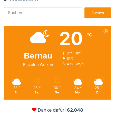
Suchen
nach:
20
℃
Bernau
21º - 18º
61%
4.53 km/h
Einzelne Wolken
22
25
30
34
25
℃
℃
℃
℃
℃
Fr.
Sa.
So.
Mo.
Di.
Danke dafür!
62.048