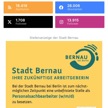
18.419
28.006
AppNutzer
Abonnenten
1.708
13.915
Follower
Follower
Stellenanzeige der Stadt Bernau