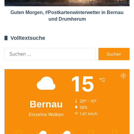
Guten Morgen, #Postkartenwinterwetter in Bernau
und Drumherum
Volltextsuche
Suchen
nach:
15
℃
Bernau
26º - 10º
58%
1.41 km/h
Einzelne Wolken