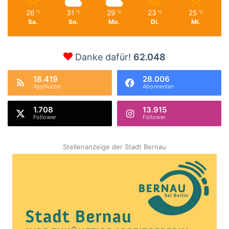
26
31
29
23
25
℃
℃
℃
℃
℃
Sa.
So.
Mo.
Di.
Mi.
Danke dafür!
62.048
18.419
28.006
AppNutzer
Abonnenten
1.708
13.915
Follower
Follower
Stellenanzeige der Stadt Bernau