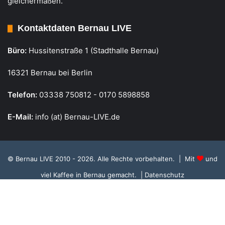
gleichermaßen.
Kontaktdaten Bernau LIVE
Büro:
Hussitenstraße 1 (Stadthalle Bernau)
16321 Bernau bei Berlin
Telefon:
03338 750812 - 0170 5898858
E-Mail:
info (at) Bernau-LIVE.de
© Bernau LIVE 2010 - 2026. Alle Rechte vorbehalten. | Mit
und
viel Kaffee in Bernau gemacht.
| Datenschutz
Cookie Richtlinie, Datenschutz und Einstellungen
RSS
Facebook
X
Instagram
S