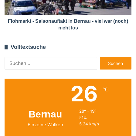
Flohmarkt - Saisonauftakt in Bernau - viel war (noch)
nicht los
Volltextsuche
Suchen
nach:
26
℃
Bernau
28º - 19º
51%
5.24 km/h
Einzelne Wolken