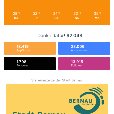
28
22
24
30
35
℃
℃
℃
℃
℃
Do.
Fr.
Sa.
So.
Mo.
Danke dafür!
62.048
18.419
28.006
AppNutzer
Abonnenten
1.708
13.915
Follower
Follower
Stellenanzeige der Stadt Bernau