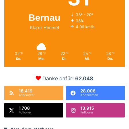
Bernau
33º - 20º
38%
4.06 km/h
Klarer Himmel
32
28
22
25
28
℃
℃
℃
℃
℃
So.
Mo.
Di.
Mi.
Do.
Danke dafür!
62.048
18.419
28.006
AppNutzer
Abonnenten
1.708
13.915
Follower
Follower