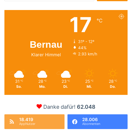
17
℃
Bernau
31º - 12º
44%
2.93 km/h
Klarer Himmel
31
28
23
25
28
℃
℃
℃
℃
℃
So.
Mo.
Di.
Mi.
Do.
Danke dafür!
62.048
18.419
28.006
AppNutzer
Abonnenten