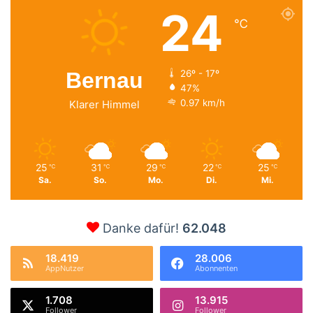
24
℃
Bernau
26º - 17º
47%
0.97 km/h
Klarer Himmel
25
31
29
22
25
℃
℃
℃
℃
℃
Sa.
So.
Mo.
Di.
Mi.
Danke dafür!
62.048
18.419
28.006
AppNutzer
Abonnenten
1.708
13.915
Follower
Follower