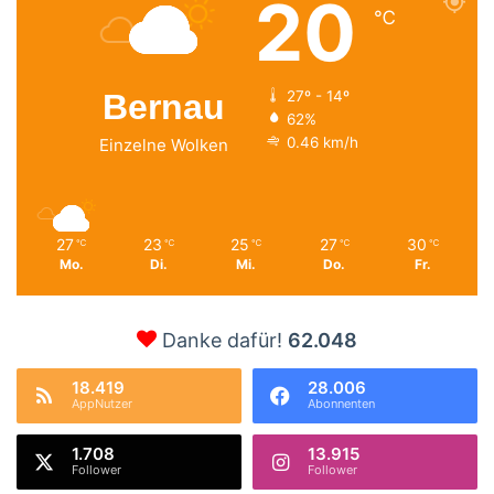
20
℃
Bernau
27º - 14º
62%
0.46 km/h
Einzelne Wolken
27
23
25
27
30
℃
℃
℃
℃
℃
Mo.
Di.
Mi.
Do.
Fr.
Danke dafür!
62.048
18.419
28.006
AppNutzer
Abonnenten
1.708
13.915
Follower
Follower