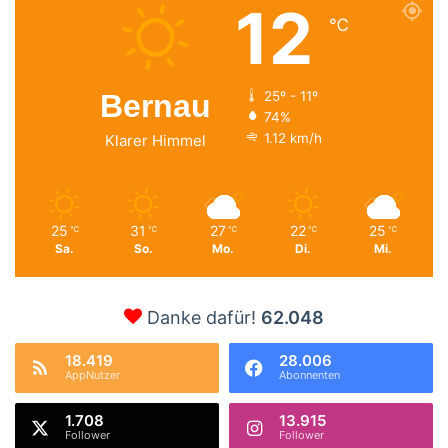
12
℃
Bernau
25º - 11º
74%
1.12 km/h
Klarer Himmel
25
31
27
22
25
℃
℃
℃
℃
℃
Sa.
So.
Mo.
Di.
Mi.
Danke dafür!
62.048
18.419
28.006
AppNutzer
Abonnenten
1.708
13.915
Follower
Follower