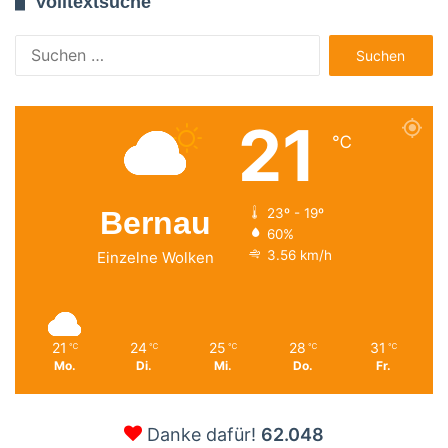
Volltextsuche
Suchen
nach:
21
℃
Bernau
23º - 19º
60%
3.56 km/h
Einzelne Wolken
21
24
25
28
31
℃
℃
℃
℃
℃
Mo.
Di.
Mi.
Do.
Fr.
Danke dafür!
62.048