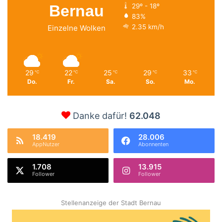
Bernau
29º - 18º
83%
2.35 km/h
Einzelne Wolken
29
22
25
29
33
℃
℃
℃
℃
℃
Do.
Fr.
Sa.
So.
Mo.
Danke dafür!
62.048
18.419
28.006
AppNutzer
Abonnenten
1.708
13.915
Follower
Follower
Stellenanzeige der Stadt Bernau